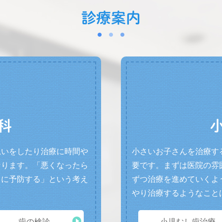
診療案内
科
思いをしたり治療に時間や
小さいお子さんを治療す
なります。「悪くなったら
要です。まずは医院の雰
うに予防する」という考え
ずつ治療を進めていくよ
やり治療するようなこと
歯の検診
小児むし歯治療