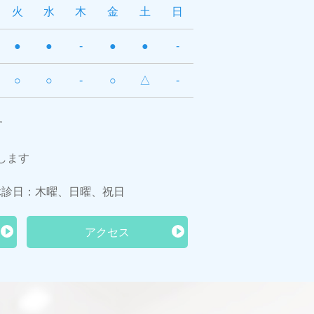
火
水
木
金
土
日
●
●
-
●
●
-
○
○
-
○
△
-
す
します
 休診日：木曜、日曜、祝日
アクセス